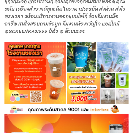
แก้วกระจก แก้วเซรามิก ด้วยเครื่องจักรทันสมัย หลอด ครีม
ตลับ เครื่องสำอางค์ทุกชนิด ในราคาประหยัด ส่งด่วน ส่งไว
ตรงเวลา พร้อมบริการงานออกแบบโลโก้ ด้วยทีมงานมือ
อาชีพ สนใจสอบถามข้อมูล ทีมงานน้องขวัญใจ แอดไลน์
@SCREENKAW999 มีตัว @ ด้วยนะคะ