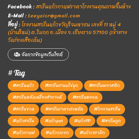
Facebook
:
สกรีนแก้วกาแฟราคาโรงงานคุณภาพขึ้นห้าง
E-Mail
:
teeyaicr@gmail.com
ที่อยู่
:
โรงงานสกรีนแก้วขวัญใจมหาชน เลขที่ 11 หมู่ 4
(บ้านใหม่) ต.ริมกก อ.เมือง จ.เชียงราย 57100 (เข้าทาง
วัดร่องเสือเต้น)
จัดการข้อมูลเว็บไซต์
# Tag
#สกรีนแก้ว
#สกรีนชานมไข่มุก
#สกรีนพลาสติก
#สกรีนตลับเครื่องสำอางค์
#สกรีนหลอด
#สกรีนขวด
#สกรีนราคาประหยัด
#โรงงานสกรีน
#แก้วสกรีน
#แก้วpet
#แก้วPP
#สกรีนถูก
#แก้วกาแฟ
#แก้วกระจก
#แก้วเซรามิก