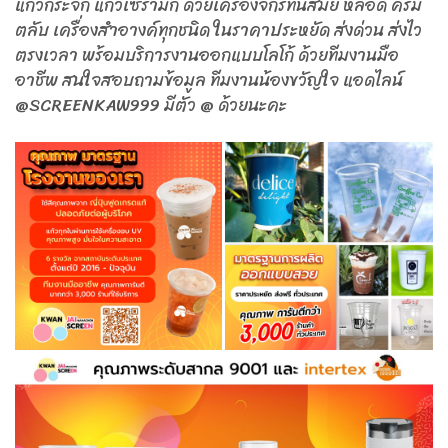
แก้วกระจก แก้วเซรามิก ด้วยเครื่องจักรทันสมัย หลอด ครีม
ตลับ เครื่องสำอางค์ทุกชนิด ในราคาประหยัด ส่งด่วน ส่งไว
ตรงเวลา พร้อมบริการงานออกแบบโลโก้ ด้วยทีมงานมือ
อาชีพ สนใจสอบถามข้อมูล ทีมงานน้องขวัญใจ แอดไลน์
@SCREENKAW999 มีตัว @ ด้วยนะคะ