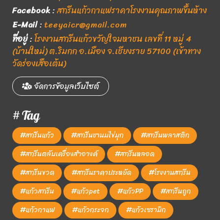
Facebook
:
สกรีนแก้วกาแฟราคาโรงงานคุณภาพขึ้นห้าง
E-Mail
:
teeyaicr@gmail.com
ที่อยู่
:
โรงงานสกรีนแก้วขวัญใจมหาชน เลขที่ 11 หมู่ 4
(บ้านใหม่) ต.ริมกก อ.เมือง จ.เชียงราย 57100 (เข้าทาง
วัดร่องเสือเต้น)
จัดการข้อมูลเว็บไซต์
# Tag
#สกรีนแก้ว
#สกรีนชานมไข่มุก
#สกรีนพลาสติก
#สกรีนตลับเครื่องสำอางค์
#สกรีนหลอด
#สกรีนขวด
#สกรีนราคาประหยัด
#โรงงานสกรีน
#แก้วสกรีน
#แก้วpet
#แก้วPP
#สกรีนถูก
#แก้วกาแฟ
#แก้วกระจก
#แก้วเซรามิก