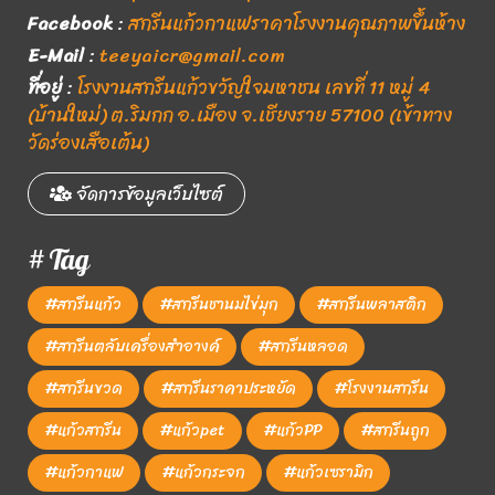
Facebook
:
สกรีนแก้วกาแฟราคาโรงงานคุณภาพขึ้นห้าง
E-Mail
:
teeyaicr@gmail.com
ที่อยู่
:
โรงงานสกรีนแก้วขวัญใจมหาชน เลขที่ 11 หมู่ 4
(บ้านใหม่) ต.ริมกก อ.เมือง จ.เชียงราย 57100 (เข้าทาง
วัดร่องเสือเต้น)
จัดการข้อมูลเว็บไซต์
# Tag
#สกรีนแก้ว
#สกรีนชานมไข่มุก
#สกรีนพลาสติก
#สกรีนตลับเครื่องสำอางค์
#สกรีนหลอด
#สกรีนขวด
#สกรีนราคาประหยัด
#โรงงานสกรีน
#แก้วสกรีน
#แก้วpet
#แก้วPP
#สกรีนถูก
#แก้วกาแฟ
#แก้วกระจก
#แก้วเซรามิก