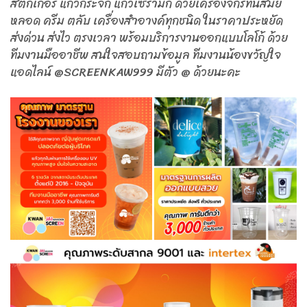
สติ๊กเกอร์ แก้วกระจก แก้วเซรามิก ด้วยเครื่องจักรทันสมัย
หลอด ครีม ตลับ เครื่องสำอางค์ทุกชนิด ในราคาประหยัด
ส่งด่วน ส่งไว ตรงเวลา พร้อมบริการงานออกแบบโลโก้ ด้วย
ทีมงานมืออาชีพ สนใจสอบถามข้อมูล ทีมงานน้องขวัญใจ
แอดไลน์ @SCREENKAW999 มีตัว @ ด้วยนะคะ