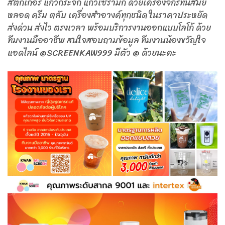
สติ๊กเกอร์ แก้วกระจก แก้วเซรามิก ด้วยเครื่องจักรทันสมัย
หลอด ครีม ตลับ เครื่องสำอางค์ทุกชนิด ในราคาประหยัด
ส่งด่วน ส่งไว ตรงเวลา พร้อมบริการงานออกแบบโลโก้ ด้วย
ทีมงานมืออาชีพ สนใจสอบถามข้อมูล ทีมงานน้องขวัญใจ
แอดไลน์ @SCREENKAW999 มีตัว @ ด้วยนะคะ