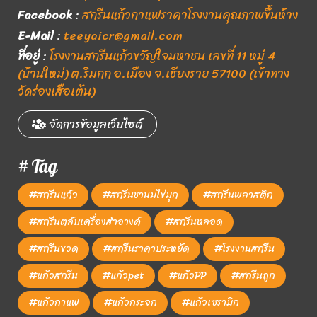
Facebook
:
สกรีนแก้วกาแฟราคาโรงงานคุณภาพขึ้นห้าง
E-Mail
:
teeyaicr@gmail.com
ที่อยู่
:
โรงงานสกรีนแก้วขวัญใจมหาชน เลขที่ 11 หมู่ 4
(บ้านใหม่) ต.ริมกก อ.เมือง จ.เชียงราย 57100 (เข้าทาง
วัดร่องเสือเต้น)
จัดการข้อมูลเว็บไซต์
# Tag
#สกรีนแก้ว
#สกรีนชานมไข่มุก
#สกรีนพลาสติก
#สกรีนตลับเครื่องสำอางค์
#สกรีนหลอด
#สกรีนขวด
#สกรีนราคาประหยัด
#โรงงานสกรีน
#แก้วสกรีน
#แก้วpet
#แก้วPP
#สกรีนถูก
#แก้วกาแฟ
#แก้วกระจก
#แก้วเซรามิก