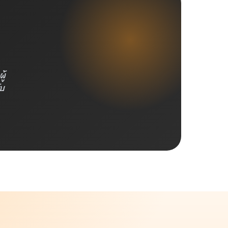
ู้
ับ