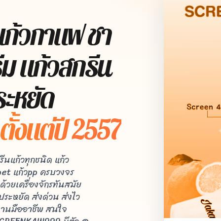
แก้วกาแฟ ชา
ีม แก้วสกรีน
ระหยัด
ั้งแต่ปี 2557
นแก้วทุกชนิด แก้ว
วpet แก้วpp ครบวงจร
้วยเครื่องจักรทันสมัย
ประหยัด ส่งด่วน ส่งไว
งานมืออาชีพ สนใจ