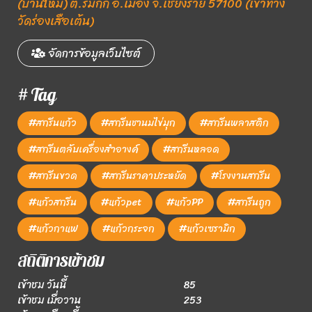
(บ้านใหม่) ต.ริมกก อ.เมือง จ.เชียงราย 57100 (เข้าทาง
วัดร่องเสือเต้น)
จัดการข้อมูลเว็บไซต์
# Tag
#สกรีนแก้ว
#สกรีนชานมไข่มุก
#สกรีนพลาสติก
#สกรีนตลับเครื่องสำอางค์
#สกรีนหลอด
#สกรีนขวด
#สกรีนราคาประหยัด
#โรงงานสกรีน
#แก้วสกรีน
#แก้วpet
#แก้วPP
#สกรีนถูก
#แก้วกาแฟ
#แก้วกระจก
#แก้วเซรามิก
สถิติการเข้าชม
เข้าชม วันนี้
85
เข้าชม เมื่อวาน
253