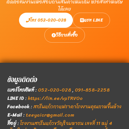
ติดต่อทีมงานเพื่อสอบถามสินค้าเพิ่มเติม หรือสั่งทำพิเศษ
ได้เลย
โทร 052-020-028
แชท LINE
วิธีการสั่งซื้อ
ข้อมูลติดต่อ
เบอร์โทรศัพท์
:
052-020-028
,
091-858-2258
LINE ID
:
https://lin.ee/vpTRVOo
Facebook
:
สกรีนแก้วกาแฟราคาโรงงานคุณภาพขึ้นห้าง
E-Mail
:
teeyaicr@gmail.com
ที่อยู่
:
โรงงานสกรีนแก้วขวัญใจมหาชน เลขที่ 11 หมู่ 4