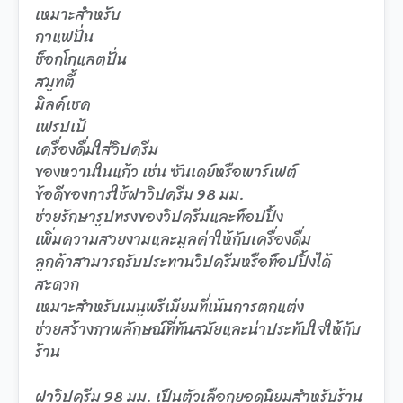
เหมาะสำหรับ
กาแฟปั่น
ช็อกโกแลตปั่น
สมูทตี้
มิลค์เชค
เฟรปเป้
เครื่องดื่มใส่วิปครีม
ของหวานในแก้ว เช่น ซันเดย์หรือพาร์เฟต์
ข้อดีของการใช้ฝาวิปครีม 98 มม.
ช่วยรักษารูปทรงของวิปครีมและท็อปปิ้ง
เพิ่มความสวยงามและมูลค่าให้กับเครื่องดื่ม
ลูกค้าสามารถรับประทานวิปครีมหรือท็อปปิ้งได้
สะดวก
เหมาะสำหรับเมนูพรีเมียมที่เน้นการตกแต่ง
ช่วยสร้างภาพลักษณ์ที่ทันสมัยและน่าประทับใจให้กับ
ร้าน
ฝาวิปครีม 98 มม. เป็นตัวเลือกยอดนิยมสำหรับร้าน