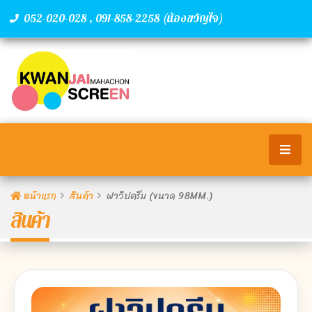
,
(น้องขวัญใจ)
052-020-028
091-858-2258
หน้าแรก
สินค้า
ฝาวิปครีม (ขนาด 98MM.)
สินค้า