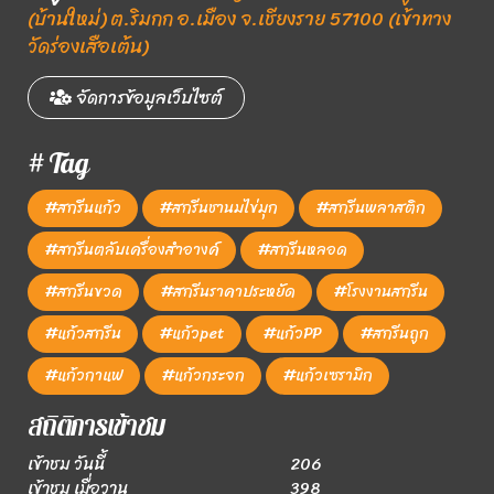
(บ้านใหม่) ต.ริมกก อ.เมือง จ.เชียงราย 57100 (เข้าทาง
วัดร่องเสือเต้น)
จัดการข้อมูลเว็บไซต์
# Tag
#สกรีนแก้ว
#สกรีนชานมไข่มุก
#สกรีนพลาสติก
#สกรีนตลับเครื่องสำอางค์
#สกรีนหลอด
#สกรีนขวด
#สกรีนราคาประหยัด
#โรงงานสกรีน
#แก้วสกรีน
#แก้วpet
#แก้วPP
#สกรีนถูก
#แก้วกาแฟ
#แก้วกระจก
#แก้วเซรามิก
สถิติการเข้าชม
เข้าชม วันนี้
206
เข้าชม เมื่อวาน
398