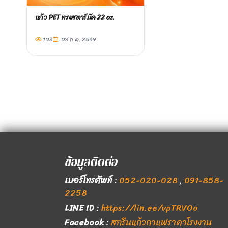
แก้ว PET ทรงสตาร์บัค 22 oz.
106
03 ก.ค. 2569
ข้อมูลติดต่อ
เบอร์โทรศัพท์
:
052-020-028
,
091-858-
2258
LINE ID
:
https://lin.ee/vpTRVOo
Facebook
:
สกรีนแก้วกาแฟราคาโรงงาน