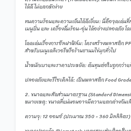
ได้ดี ไม่แตกหักง่าย
ทนความร้อนและความเย็นได้ดีเยี่ยม: นี่คือจุดเด่นที่
เมนูปั่น และ เครื่องดื่มร้อน-อุ่น ได้อย่างปลอดภัย โดยท
โดดเด่นเรื่องการซีลฝาฟิล์ม: โครงสร้างพลาสติก P
สำหรับเมนูเดลิเวอรีหรือร้านชานมไข่มุกทั่วไป
น้ำหนักเบาและราคาประหยัด: ต้นทุนต่อใบถูกกว่าแก้ว
ปลอดภัยและรีไซเคิลได้: เป็นพลาสติก Food Grade
2. ขนาดและสัดส่วนมาตรฐาน (Standard Dimensi
หมายเหตุ: ขนาดที่แน่นอนอาจมีความแตกต่างกันเล็กน
ความจุ: 12 ออนซ์ (ประมาณ 350 - 360 มิลลิลิตร)
ขนาดปากแก้ว (Diameter): มาตรฐานส่วนใหญ่ในตลาดจะ