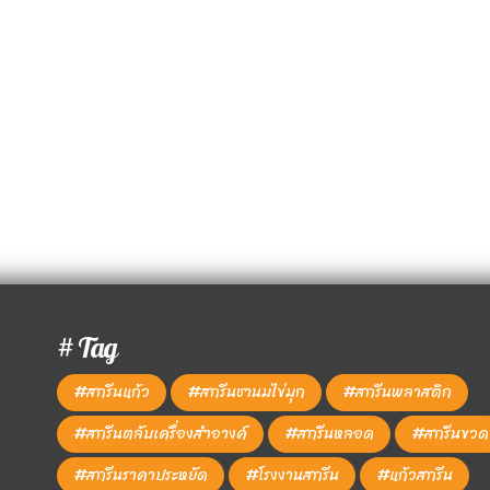
# Tag
#สกรีนแก้ว
#สกรีนชานมไข่มุก
#สกรีนพลาสติก
#สกรีนตลับเครื่องสำอางค์
#สกรีนหลอด
#สกรีนขวด
#สกรีนราคาประหยัด
#โรงงานสกรีน
#แก้วสกรีน