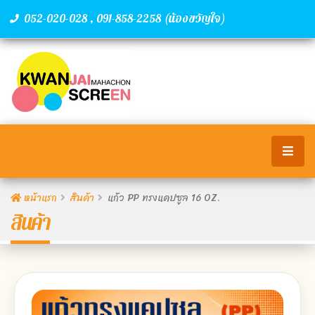
,
(น้องขวัญใจ)
052-020-028
091-858-2258
หน้าแรก
สินค้า
แก้ว PP ทรงแคปซูล 16 OZ.
สินค้า