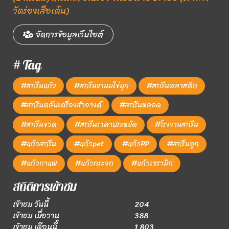
วัดร่องเสือเต้น)
จัดการข้อมูลเว็บไซต์
# Tag
#สกรีนแก้ว
#สกรีนชานมไข่มุก
#สกรีนพลาสติก
#สกรีนตลับเครื่องสำอางค์
#สกรีนหลอด
#สกรีนขวด
#สกรีนราคาประหยัด
#โรงงานสกรีน
#แก้วสกรีน
#แก้วpet
#แก้วPP
#สกรีนถูก
#แก้วกาแฟ
#แก้วกระจก
#แก้วเซรามิก
สถิติการเข้าชม
เข้าชม วันนี้
204
เข้าชม เมื่อวาน
388
เข้าชม เดือนนี้
1,803