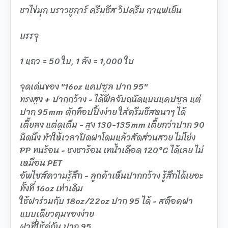
ชาไข่มุก บราวชูการ์ ครีมชีส วิปครีม กาแฟเย็น
บรรจุ
1 แถว = 50 ใบ, 1 ลัง = 1,000 ใบ
จุดเด่นของ "16oz แคปซูล ปาก 95"
ทรงสูง + ปากกว้าง - ได้ฟีลจับถนัดแบบแคปซูล แต่
ปาก 95mm ตักท็อปปิ้งง่าย ใส่ครีมชีสหนาๆ ได้
เตี้ยลง แต่ดูเต็ม - สูง 130-135mm เตี้ยกว่าปาก 90
นิดนึง ทำให้เวลาปิดฝาโดมแล้วสัดส่วนสวย ไม่โย่ง
PP ทนร้อน - ชงชาร้อน เทน้ำเดือด 120°C ได้เลย ไม่
เหมือน PET
อัพไซส์ความรู้สึก - ลูกค้าเห็นปากกว้าง รู้สึกได้เยอะ
ทั้งที่ 16oz เท่าเดิม
ใช้ฝาร่วมกับ 18oz/22oz ปาก 95 ได้ - สต็อคฝา
แบบเดียวคุมของง่าย
ฝาที่ใช้คู่กัน ปาก 95