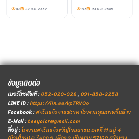
52
22 ก.ค. 2569
116
04 ก.ค. 2569
ข้อมูลติดต่อ
เบอร์โทรศัพท์
:
052-020-028
,
091-858-2258
LINE ID
:
https://lin.ee/vpTRVOo
Facebook
:
สกรีนแก้วกาแฟราคาโรงงานคุณภาพขึ้นห้าง
E-Mail
:
teeyaicr@gmail.com
ที่อยู่
:
โรงงานสกรีนแก้วขวัญใจมหาชน เลขที่ 11 หมู่ 4
(บ้านใหม่) ต.ริมกก อ.เมือง จ.เชียงราย 57100 (เข้าทาง