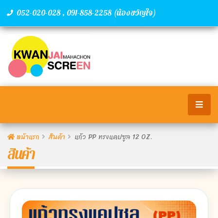
,
(น้องขวัญใจ)
052-020-028
091-858-2258
หน้าแรก
สินค้า
แก้ว PP ทรงแคปซูล 12 OZ.
สินค้า