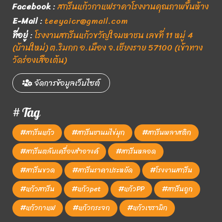
Facebook
:
สกรีนแก้วกาแฟราคาโรงงานคุณภาพขึ้นห้าง
E-Mail
:
teeyaicr@gmail.com
ที่อยู่
:
โรงงานสกรีนแก้วขวัญใจมหาชน เลขที่ 11 หมู่ 4
(บ้านใหม่) ต.ริมกก อ.เมือง จ.เชียงราย 57100 (เข้าทาง
วัดร่องเสือเต้น)
จัดการข้อมูลเว็บไซต์
# Tag
#สกรีนแก้ว
#สกรีนชานมไข่มุก
#สกรีนพลาสติก
#สกรีนตลับเครื่องสำอางค์
#สกรีนหลอด
#สกรีนขวด
#สกรีนราคาประหยัด
#โรงงานสกรีน
#แก้วสกรีน
#แก้วpet
#แก้วPP
#สกรีนถูก
#แก้วกาแฟ
#แก้วกระจก
#แก้วเซรามิก