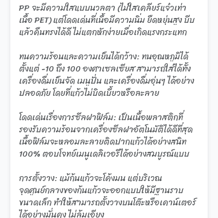
PP จะมีความใสแบบนวลตา (ไม่ใสเคลียร์แจ๋วเท่า
เนื้อ PET) แต่โดดเด่นที่เนื้อมีความนิ่ม ยืดหยุ่นสูง บีบ
แล้วคืนทรงได้ดี ไม่แตกหักง่ายเมื่อเกิดแรงกระแทก
ทนความร้อนและความเย็นได้กว้าง: ทนอุณหภูมิได้
ตั้งแต่ -10 ถึง 100 องศาเซลเซียส สามารถใส่ได้ทั้ง
เครื่องดื่มเย็นจัด เมนูปั่น และเครื่องดื่มอุ่นๆ ได้อย่าง
ปลอดภัย โดยที่แก้วไม่บิดเบี้ยวหรือละลาย
โดดเด่นเรื่องการซีลฝาฟิล์ม: เป็นเนื้อพลาสติกที่
รองรับความร้อนจากเครื่องซีลฝาอัตโนมัติได้ดีที่สุด
เนื้อฟิล์มจะหลอมละลายติดปากแก้วได้อย่างสนิท
100% ตอบโจทย์เมนูเดลิเวอรีได้อย่างสมบูรณ์แบบ
การตั้งวาง: แม้ก้นแก้วจะโค้งมน แต่บริเวณ
จุดศูนย์กลางของก้นแก้วจะออกแบบให้มีฐานราบ
ขนาดเล็ก ทำให้สามารถตั้งวางบนโต๊ะหรือเคาน์เตอร์
ได้อย่างมั่นคง ไม่ล้มเอียง