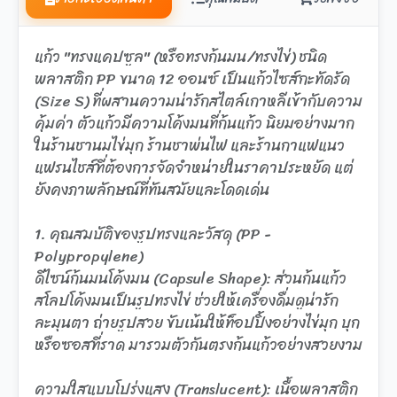
แก้ว "ทรงแคปซูล" (หรือทรงก้นมน/ทรงไข่) ชนิด
พลาสติก PP ขนาด 12 ออนซ์ เป็นแก้วไซส์กะทัดรัด
(Size S) ที่ผสานความน่ารักสไตล์เกาหลีเข้ากับความ
คุ้มค่า ตัวแก้วมีความโค้งมนที่ก้นแก้ว นิยมอย่างมาก
ในร้านชานมไข่มุก ร้านชาพ่นไฟ และร้านกาแฟแนว
แฟรนไชส์ที่ต้องการจัดจำหน่ายในราคาประหยัด แต่
ยังคงภาพลักษณ์ที่ทันสมัยและโดดเด่น
1. คุณสมบัติของรูปทรงและวัสดุ (PP -
Polypropylene)
ดีไซน์ก้นมนโค้งมน (Capsule Shape): ส่วนก้นแก้ว
สโลปโค้งมนเป็นรูปทรงไข่ ช่วยให้เครื่องดื่มดูน่ารัก
ละมุนตา ถ่ายรูปสวย ขับเน้นให้ท็อปปิ้งอย่างไข่มุก บุก
หรือซอสที่ราด มารวมตัวกันตรงก้นแก้วอย่างสวยงาม
ความใสแบบโปร่งแสง (Translucent): เนื้อพลาสติก