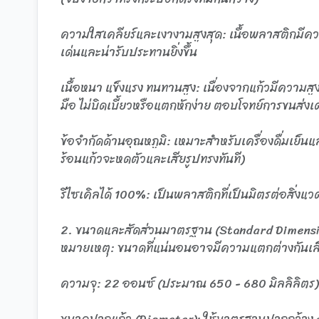
ความใสเคลียร์และเงางามสูงสุด: เนื้อพลาสติกมีความใ
เด่นและน่ารับประทานยิ่งขึ้น
เนื้อหนา แข็งแรง ทนทานสูง: เนื่องจากแก้วมีความ
มือ ไม่บิดเบี้ยวหรือแตกหักง่าย ตอบโจทย์การขนส่งเดล
ข้อจำกัดด้านอุณหภูมิ: เหมาะสำหรับเครื่องดื่มเย็
ร้อนแก้วจะหดตัวและเสียรูปทรงทันที)
รีไซเคิลได้ 100%: เป็นพลาสติกที่เป็นมิตรต่อสิ่ง
2. ขนาดและสัดส่วนมาตรฐาน (Standard Dimensi
หมายเหตุ: ขนาดที่แน่นอนอาจมีความแตกต่างกันเล็กน
ความจุ: 22 ออนซ์ (ประมาณ 650 - 680 มิลลิลิตร)
ขนาดปากแก้ว (Diameter): ใช้มาตรฐานปากกว้าง ø 9