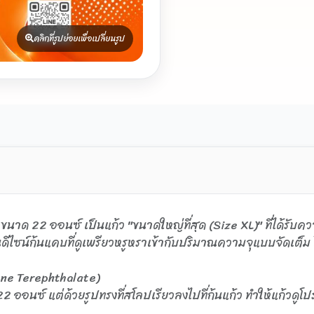
คลิกที่รูปย่อยเพื่อเปลี่ยนรูป
นาด 22 ออนซ์ เป็นแก้ว "ขนาดใหญ่ที่สุด (Size XL)" ที่ได้รับค
ก้นแคบที่ดูเพรียวหรูหราเข้ากับปริมาณความจุแบบจัดเต็ม โชว์ห
ene Terephthalate)
 ออนซ์ แต่ด้วยรูปทรงที่สโลปเรียวลงไปที่ก้นแก้ว ทำให้แก้วดูโปร่