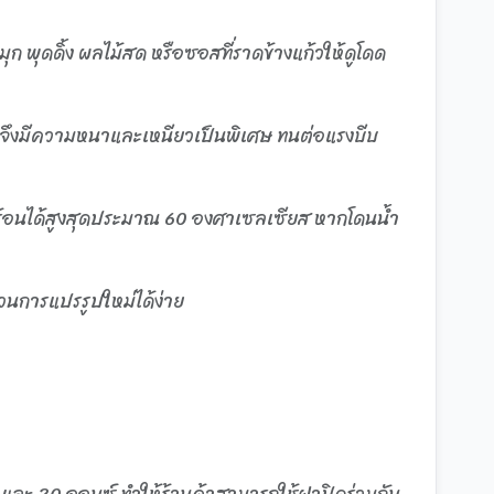
ุก พุดดิ้ง ผลไม้สด หรือซอสที่ราดข้างแก้วให้ดูโดด
T จึงมีความหนาและเหนียวเป็นพิเศษ ทนต่อแรงบีบ
วามร้อนได้สูงสุดประมาณ 60 องศาเซลเซียส หากโดนน้ำ
บวนการแปรรูปใหม่ได้ง่าย
ต
 และ 20 ออนซ์ ทำให้ร้านค้าสามารถใช้ฝาปิดร่วมกัน