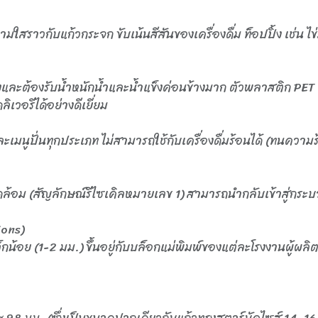
สราวกับแก้วกระจก ขับเน้นสีสันของเครื่องดื่ม ท็อปปิ้ง เช่น ไข่ม
สูงและต้องรับน้ำหนักน้ำและน้ำแข็งค่อนข้างมาก ตัวพลาสติก PE
ิเวอรีได้อย่างดีเยี่ยม
นและเมนูปั่นทุกประเภท ไม่สามารถใช้กับเครื่องดื่มร้อนได้ (ทนค
แวดล้อม (สัญลักษณ์รีไซเคิลหมายเลข 1) สามารถนำกลับเข้าสู่กระ
ons)
้อย (1-2 มม.) ขึ้นอยู่กับบล็อกแม่พิมพ์ของแต่ละโรงงานผู้ผลิ
8 มม. (ซึ่งเป็นขนาดปากเดียวกับแก้วทรงสตาร์บัคไซส์ 14, 16