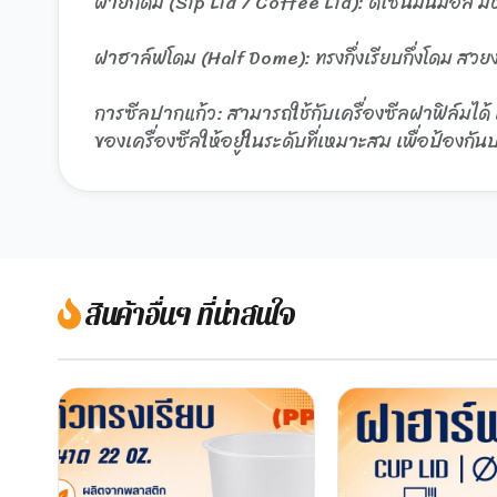
ฝายกดื่ม (Sip Lid / Coffee Lid): ดีไซน์มินิมอล
ฝาฮาล์ฟโดม (Half Dome): ทรงกึ่งเรียบกึ่งโดม สว
การซีลปากแก้ว: สามารถใช้กับเครื่องซีลฝาฟิล์มได้ แ
ของเครื่องซีลให้อยู่ในระดับที่เหมาะสม เพื่อป้องก
สินค้าอื่นๆ ที่น่าสนใจ