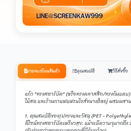
รายละเอียดสินค้า
คุณสมบัติ
วิธีสั่งซื้อ
แก้ว "ทรงสตาร์บัค" (หรือทรงคลาสสิก/ทรงก้นแคบ) ข
ไม้สด และร้านกาแฟแฟรนไชส์ขนาดใหญ่ ผสมผสานดีไซน์
1. คุณสมบัติของรูปทรงและวัสดุ (PET - Polyethyl
ดีไซน์ทรงสตาร์บัคเพรียวสูง: แม้จะมีความจุมากถึง 22
(จับง่ายกว่าทรงกระบอกตรงที่มีก้นกว้าง)