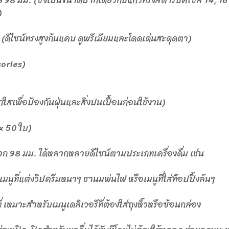
)
(ดีไซน์ทรงสูงก้นแคบ ดูพรีเมียมและโดดเด่นสะดุดตา)
ories)
ใสเพื่อป้องกันฝุ่นและสิ่งปนเปื้อนก่อนใช้งาน)
x 50 ใบ)
าก 98 มม. ได้หลากหลายดีไซน์ตามประเภทเครื่องดื่ม เช่น
มนูที่แต่งวิปครีมหนาๆ ชานมพ่นไฟ หรือเมนูที่ใส่ท็อปปิ้งล้นๆ
่ เหมาะสำหรับเมนูเดลิเวอรีที่ต้องใส่ถุงหิ้วหรือซ้อนกล่อง