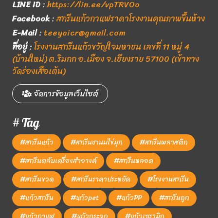
LINE ID
:
https://lin.ee/vpTRVOo
Facebook
:
สกรีนแก้วกาแฟราคาโรงงานคุณภาพขึ้นห้าง
E-Mail
:
teeyaicr@gmail.com
ที่อยู่
:
โรงงานสกรีนแก้วขวัญใจมหาชน เลขที่ 11 หมู่ 4
(บ้านใหม่) ต.ริมกก อ.เมือง จ.เชียงราย 57100 (เข้าทาง
วัดร่องเสือเต้น)
จัดการข้อมูลเว็บไซต์
# Tag
#สกรีนแก้ว
#สกรีนชานมไข่มุก
#สกรีนพลาสติก
#สกรีนตลับเครื่องสำอางค์
#สกรีนหลอด
#สกรีนขวด
#สกรีนราคาประหยัด
#โรงงานสกรีน
#แก้วสกรีน
#แก้วpet
#แก้วPP
#สกรีนถูก
#แก้วกาแฟ
#แก้วกระจก
#แก้วเซรามิก