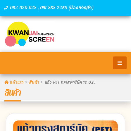
,
(น้องขวัญใจ)
052-020-028
091-858-2258
หน้าแรก
สินค้า
แก้ว PET ทรงสตาร์บัค 12 OZ.
สินค้า