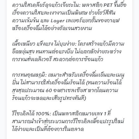
ความใสเคลียร์ดุจแก้วเจียระไน: พลาสติก PET ขึ้นชื่อ
เรื่องความใสและเงางามเป็นพิเศษ ช่วยโชว์สีสัน
ความเข้มข้น และ Layer เลเยอร์แยกชั้นของกาแฟ
หรือเครื่องดื่มได้อย่างชัดเจนสวยงาม
เนื้อเหนียว แข็งแรง ไม่บุบง่าย: โครงสร้างแก้วมีความ
ยืดหยุ่นสูง ทนทานต่อแรงบีบ ไม่แตกหักง่ายระหว่าง
การขนส่งเดลิเวอรี สะดวกต่อการซ้อนแก้ว
การทนอุณหภูมิ: เหมาะสำหรับเครื่องดื่มเย็นและเมนู
ปั่น ไม่สามารถใส่เครื่องดื่มร้อนได้ (ทนความร้อนได้
สูงสุดประมาณ 60 องศาเซลเซียส หากโดนความ
ร้อนแก้วจะหดและเสียรูปทรงทันที)
รีไซเคิลได้ 100%: เป็นพลาสติกหมายเลข 1 ที่
สามารถนำเข้าสู่กระบวนการรีไซเคิลเพื่อแปรรูปใหม่
ได้ง่ายและเป็นที่ต้องการในตลาด