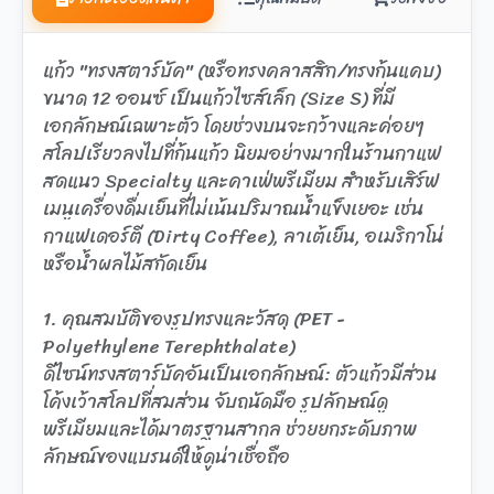
แก้ว "ทรงสตาร์บัค" (หรือทรงคลาสสิก/ทรงก้นแคบ)
ขนาด 12 ออนซ์ เป็นแก้วไซส์เล็ก (Size S) ที่มี
เอกลักษณ์เฉพาะตัว โดยช่วงบนจะกว้างและค่อยๆ
สโลปเรียวลงไปที่ก้นแก้ว นิยมอย่างมากในร้านกาแฟ
สดแนว Specialty และคาเฟ่พรีเมียม สำหรับเสิร์ฟ
เมนูเครื่องดื่มเย็นที่ไม่เน้นปริมาณน้ำแข็งเยอะ เช่น
กาแฟเดอร์ตี (Dirty Coffee), ลาเต้เย็น, อเมริกาโน่
หรือน้ำผลไม้สกัดเย็น
1. คุณสมบัติของรูปทรงและวัสดุ (PET -
Polyethylene Terephthalate)
ดีไซน์ทรงสตาร์บัคอันเป็นเอกลักษณ์: ตัวแก้วมีส่วน
โค้งเว้าสโลปที่สมส่วน จับถนัดมือ รูปลักษณ์ดู
พรีเมียมและได้มาตรฐานสากล ช่วยยกระดับภาพ
ลักษณ์ของแบรนด์ให้ดูน่าเชื่อถือ