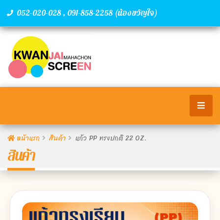
,
(น้องขวัญใจ)
052-020-028
091-858-2258
หน้าแรก
สินค้า
แก้ว PP ทรงปกติ 22 OZ.
สินค้า