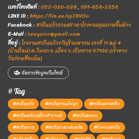
เบอร์โทรศัพท์
:
052-020-028
,
091-858-2258
LINE ID
:
https://lin.ee/vpTRVOo
Facebook
:
สกรีนแก้วกาแฟราคาโรงงานคุณภาพขึ้นห้าง
E-Mail
:
teeyaicr@gmail.com
ที่อยู่
:
โรงงานสกรีนแก้วขวัญใจมหาชน เลขที่ 11 หมู่ 4
(บ้านใหม่) ต.ริมกก อ.เมือง จ.เชียงราย 57100 (เข้าทาง
วัดร่องเสือเต้น)
จัดการข้อมูลเว็บไซต์
# Tag
#สกรีนแก้ว
#สกรีนชานมไข่มุก
#สกรีนพลาสติก
#สกรีนตลับเครื่องสำอางค์
#สกรีนหลอด
#สกรีนขวด
#สกรีนราคาประหยัด
#โรงงานสกรีน