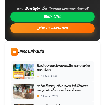
คุยกับ
น้องขวัญใจ
เพื่อรับใบเสนอราคาและคำปรึกษาฟรี
แชท LINE
โทร 052-020-028
บทความน่าสนใจ
รับสมัครงาน พนักงานออฟฟิศ และ กราฟฟิค
หลายอัตรา
04 พ.ค. 2569
สกรีนแก้วสวยๆ เสริมความสดใส ให้ร้านของ
คุณดูดี สกรีนได้หลากสี ให้ตรงใจคุณ
02 เม.ย. 2569