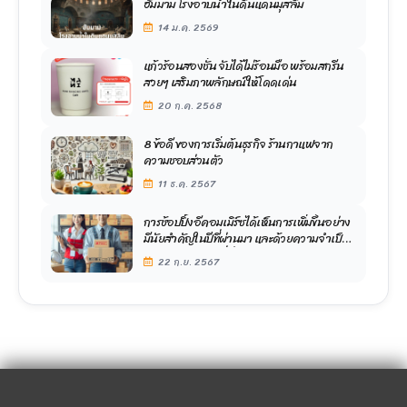
ฮัมมาม โรงอาบน้ำในดินแดนมุสลิม
14 ม.ค. 2569
แก้วร้อนสองชั้น จับได้ไม่ร้อนมือ พร้อมสกรีน
สวยๆ เสริมภาพลักษณ์ให้โดดเด่น
20 ก.ค. 2568
8 ข้อดี ของการเริ่มต้นธุรกิจ ร้านกาแฟจาก
ความชอบส่วนตัว
11 ธ.ค. 2567
การช้อปปิ้งอีคอมเมิร์ซได้เห็นการเพิ่มขึ้นอย่าง
มีนัยสําคัญในปีที่ผ่านมา และด้วยความจําเป็น
ในการบรรจุภัณฑ์ที่ยั่งยืน
22 ก.ย. 2567