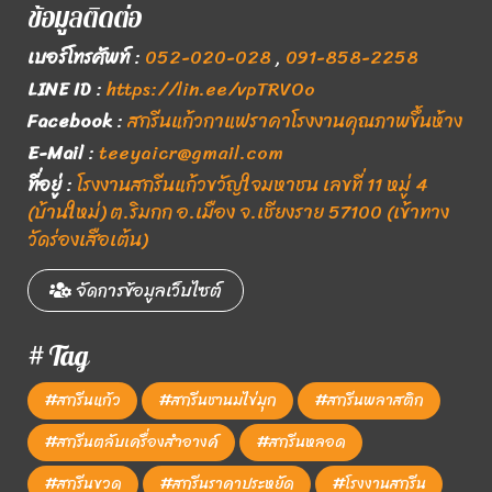
ข้อมูลติดต่อ
เบอร์โทรศัพท์
:
052-020-028
,
091-858-2258
LINE ID
:
https://lin.ee/vpTRVOo
Facebook
:
สกรีนแก้วกาแฟราคาโรงงานคุณภาพขึ้นห้าง
E-Mail
:
teeyaicr@gmail.com
ที่อยู่
:
โรงงานสกรีนแก้วขวัญใจมหาชน เลขที่ 11 หมู่ 4
(บ้านใหม่) ต.ริมกก อ.เมือง จ.เชียงราย 57100 (เข้าทาง
วัดร่องเสือเต้น)
จัดการข้อมูลเว็บไซต์
# Tag
#สกรีนแก้ว
#สกรีนชานมไข่มุก
#สกรีนพลาสติก
#สกรีนตลับเครื่องสำอางค์
#สกรีนหลอด
#สกรีนขวด
#สกรีนราคาประหยัด
#โรงงานสกรีน