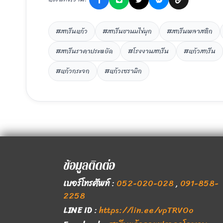
#สกรีนแก้ว
#สกรีนชานมไข่มุก
#สกรีนพลาสติก
#สกรีนราคาประหยัด
#โรงงานสกรีน
#แก้วสกรีน
#แก้วกระจก
#แก้วเซรามิก
ข้อมูลติดต่อ
เบอร์โทรศัพท์
:
052-020-028
,
091-858-
2258
LINE ID
:
https://lin.ee/vpTRVOo