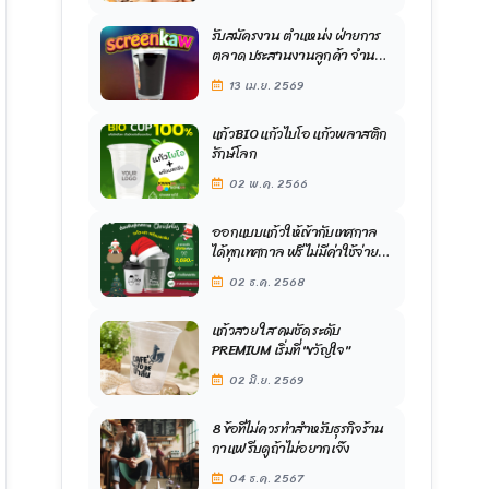
รับสมัครงาน ตำแหน่ง ฝ่ายการ
ตลาด ประสานงานลูกค้า จำนวน
1 อัตรา เพศชาย หญิง LGBTQ+
13 เม.ย. 2569
รายได้ดี
แก้วBIO แก้วไบโอ แก้วพลาสติก
รักษ์โลก
02 พ.ค. 2566
ออกแบบแก้วให้เข้ากับเทศกาล
ได้ทุกเทศกาล ฟรี ไม่มีค่าใช้จ่าย
ต้องขวัญใจมหาชน นะคะ
02 ธ.ค. 2568
แก้วสวย ใส คมชัด ระดับ
PREMIUM เริ่มที่ "ขวัญใจ"
02 มิ.ย. 2569
8 ข้อที่ไม่ควรทำสำหรับธุรกิจร้าน
กาแฟ รีบดูถ้าไม่อยากเจ๊ง
04 ธ.ค. 2567