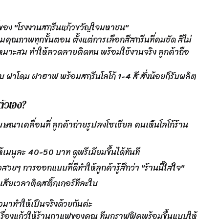
ที่ของ "โรงงานสกรีนแก้วขวัญใจมหาชน"
ุณภาพทุกขั้นตอน ตั้งแต่การเลือกสีสกรีนที่คมชัด สีไม่
่เหมาะสม ทำให้ลวดลายติดทน พร้อมใช้งานจริง ลูกค้าถือ
ียบ ฝาโดม ฝาฮาฟ พร้อมสกรีนโลโก้ 1-4 สี สั่งน้อยก็รับผลิต
ตัวเอง?
ณาเคลื่อนที่ ลูกค้าถ่ายรูปลงโซเชียล คนเห็นโลโก้ร้าน
ำให้เมนูละ 40-50 บาท ดูพรีเมียมขึ้นได้ทันที
สวยๆ การออกแบบที่ดีทำให้ลูกค้ารู้สึกว่า "ร้านนี้ใส่ใจ"
งเสียเวลาติดสติ๊กเกอร์ทีละใบ
มาทำให้เป็นจริงด้วยกันค่ะ
รื่องแก้วให้ร้านกาแฟของคุณ ทีมกราฟฟิคพร้อมขึ้นแบบให้