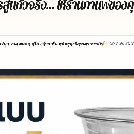
ู่แก้วจริง... ให้ร้านกาแฟของค
06 ก.ค. 256
ไข่มุก ขวด หลอด ครีม แก้วสกรีน ตลับทุกชนิดราคาประหยัด