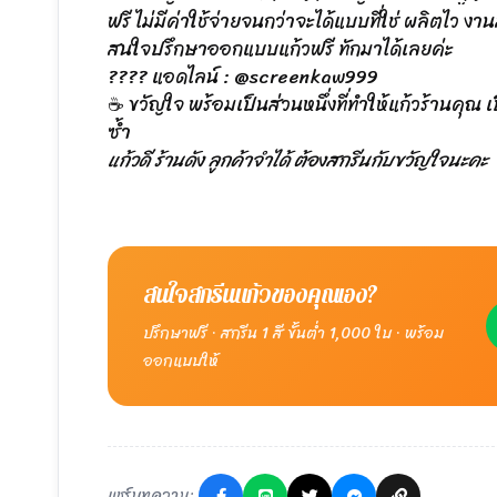
ฟรี ไม่มีค่าใช้จ่ายจนกว่าจะได้แบบที่ใช่ ผลิตไว 
สนใจปรึกษาออกแบบแก้วฟรี ทักมาได้เลยค่ะ
???? แอดไลน์ : @screenkaw999
☕ ขวัญใจ พร้อมเป็นส่วนหนึ่งที่ทำให้แก้วร้านคุณ 
ซ้ำ
แก้วดี ร้านดัง ลูกค้าจำได้ ต้องสกรีนกับขวัญใจนะคะ
สนใจสกรีนแก้วของคุณเอง?
ปรึกษาฟรี · สกรีน 1 สี ขั้นต่ำ 1,000 ใบ · พร้อม
ออกแบบให้
แชร์บทความ: