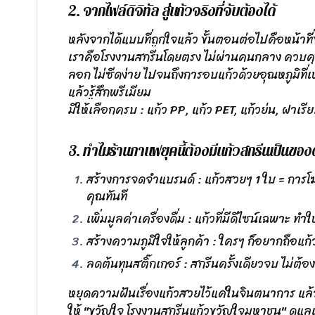
2. จากไฟล์ดิจิทัล สู่แก้วจริงที่จับต้องได้
หลังจากได้แบบที่ถูกใจแล้ว ขั้นตอนต่อไปคือหน้า
เราคือโรงงานสกรีนโดยตรง ไม่ผ่านคนกลาง ควบคุมค
ลอก ไม่ซีดง่าย ไปจนถึงการอบแก้วด้วยอุณหภูมิที
แล้วรู้สึกพรีเมียม
มีให้เลือกครบ : แก้ว PP, แก้ว PET, แก้วย่น, ฝาเร
3. ทำไมร้านกาแฟยุคนี้ต้องมีแก้วสกรีนเป็นของ
สร้างการจดจำแบรนด์ : แก้วสวยๆ 1 ใบ = การโฆษ
คุณทันที
เพิ่มมูลค่าเครื่องดื่ม : แก้วที่มีดีไซน์เฉพาะ ท
สร้างความภูมิใจให้ลูกค้า : ใครๆ ก็อยากถือแก้ว
ลดต้นทุนสติ๊กเกอร์ : สกรีนครั้งเดียวจบ ไม่ต้อ
หยุดความฝันเรื่องแก้วสวยไว้แค่ในจินตนาการ แล้ว
ให้ "ขวัญใจ โรงงานสกรีนแก้วขวัญใจมหาชน" ดูแลเ