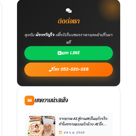
ติดต่อเรา
คุยกับ
น้องขวัญใจ
เพื่อรับใบเสนอราคาและคำปรึกษา
ฟรี
แชท LINE
โทร 052-020-028
บทความน่าสนใจ
จากภาพ AI สู่งานสกรีนแก้วจริง:
ทำไมออกแบบแก้วด้วย AI ถึง
สวยตรงปกกว่า?
24 ก.ค. 2569