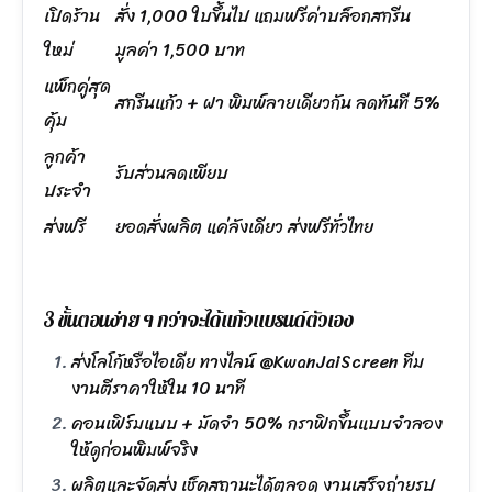
เปิดร้าน
สั่ง 1,000 ใบขึ้นไป แถมฟรีค่าบล็อกสกรีน
ใหม่
มูลค่า 1,500 บาท
แพ็กคู่สุด
สกรีนแก้ว + ฝา พิมพ์ลายเดียวกัน ลดทันที 5%
คุ้ม
ลูกค้า
รับส่วนลดเพียบ
ประจำ
ส่งฟรี
ยอดสั่งผลิต แค่ลังเดียว ส่งฟรีทั่วไทย
3 ขั้นตอนง่าย ๆ กว่าจะได้แก้วแบรนด์ตัวเอง
ส่งโลโก้หรือไอเดีย ทางไลน์ @KwanJaiScreen ทีม
งานตีราคาให้ใน 10 นาที
คอนเฟิร์มแบบ + มัดจำ 50% กราฟิกขึ้นแบบจำลอง
ให้ดูก่อนพิมพ์จริง
ผลิตและจัดส่ง เช็คสถานะได้ตลอด งานเสร็จถ่ายรูป