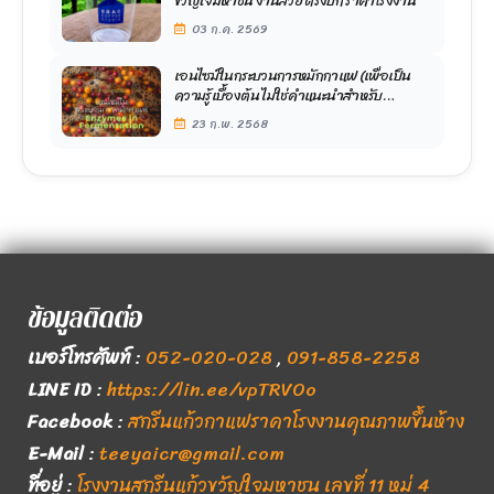
ขวัญใจมหาชน งานสวย ตรงปก ราคาโรงงาน
03 ก.ค. 2569
เอนไซม์ในกระบวนการหมักกาแฟ (เพื่อเป็น
ความรู้เบื้องต้น ไม่ใช่คำแนะนำสำหรับ
เกษตรกรครับ)
23 ก.พ. 2568
ข้อมูลติดต่อ
เบอร์โทรศัพท์
:
052-020-028
,
091-858-2258
LINE ID
:
https://lin.ee/vpTRVOo
Facebook
:
สกรีนแก้วกาแฟราคาโรงงานคุณภาพขึ้นห้าง
E-Mail
:
teeyaicr@gmail.com
ที่อยู่
:
โรงงานสกรีนแก้วขวัญใจมหาชน เลขที่ 11 หมู่ 4