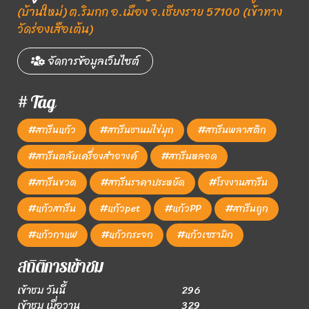
(บ้านใหม่) ต.ริมกก อ.เมือง จ.เชียงราย 57100 (เข้าทาง
วัดร่องเสือเต้น)
จัดการข้อมูลเว็บไซต์
# Tag
#สกรีนแก้ว
#สกรีนชานมไข่มุก
#สกรีนพลาสติก
#สกรีนตลับเครื่องสำอางค์
#สกรีนหลอด
#สกรีนขวด
#สกรีนราคาประหยัด
#โรงงานสกรีน
#แก้วสกรีน
#แก้วpet
#แก้วPP
#สกรีนถูก
#แก้วกาแฟ
#แก้วกระจก
#แก้วเซรามิก
สถิติการเข้าชม
เข้าชม วันนี้
296
เข้าชม เมื่อวาน
329