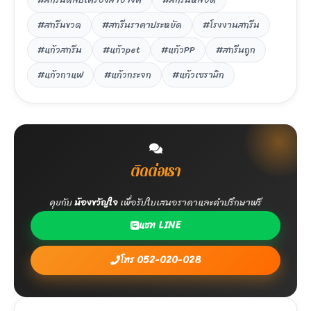
#สกรีนขวด
#สกรีนราคาประหยัด
#โรงงานสกรีน
#แก้วสกรีน
#แก้วpet
#แก้วPP
#สกรีนถูก
#แก้วกาแฟ
#แก้วกระจก
#แก้วเซรามิก
ติดต่อเรา
คุยกับ
น้องขวัญใจ
เพื่อรับใบเสนอราคาและคำปรึกษาฟรี
แชท LINE
โทร 052-020-028