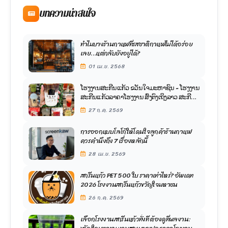
บทความน่าสนใจ
ทำไมบางร้านกาแฟที่รสชาติกาแฟไม่ได้อร่อย
เลย…แต่กลับยังอยู่ได้?
01 เม.ย. 2568
ໂຮງງານສະກີນແກ້ວ ຂວັນໃຈມະຫາຊົນ - ໂຮງງານ
ສະກີນແກ້ວລາຄາໂຮງງານ ສົ່ງຕົງເຖິງລາວ ສະກີນ
ແກ້ວກັບ ຂວັນໃຈມະຫາຊົນ ດີກວ່າແນວໃດ?
27 ก.ค. 2569
การออกแบบโลโก้ให้โดนใจลูกค้าร้านกาแฟ
ควรคำนึงถึง 7 เรื่องหลักนี้
28 เม.ย. 2569
สกรีนแก้ว PET 500 ใบ ราคาเท่าไหร่? อัพเดท
2026 โรงงานสกรีนแก้วขวัญใจมหาชน
26 ก.ค. 2569
เลือกโรงงานสกรีนแก้วทั้งที ต้องดูที่ผลงาน: