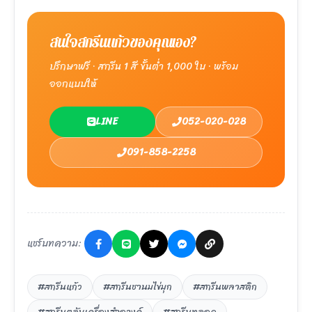
สนใจสกรีนแก้วของคุณเอง?
ปรึกษาฟรี · สกรีน 1 สี ขั้นต่ำ 1,000 ใบ · พร้อม
ออกแบบให้
LINE
052-020-028
091-858-2258
แชร์บทความ:
#สกรีนแก้ว
#สกรีนชานมไข่มุก
#สกรีนพลาสติก
#สกรีนตลับเครื่องสำอางค์
#สกรีนหลอด