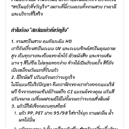
"สกรีนแก้วที่ขวัญใจ" เพราะที่นี่รวมครบทั้งงานสวย ราคาดี
และบริการที่ใส่ใจ
ทำไมต้อง "สกรีนแก้วที่ขวัญใจ"
1. งานสกรีนสวย คมชัดระดับ HD
เราใช้เครื่องสกรีนระบบ UV และระบบซิลค์สกรีนคุณภาพ
สูง เก็บทุกรายละเอียดของโลโก้ ตัวหนังสือ และลายเส้น
บาง ๆ สีไม่ซีด ไม่หลุดลอกง่าย ล้างได้เป็นร้อยครั้ง สีก็ยัง
เป๊ะเหมือนวันแรกที่รับแก้ว
2. ดีไซน์ฟรี ปรับแก้จนกว่าจะถูกใจ
ไม่มีแบบก็ไม่ใช่ปัญหา ทีมกราฟิกของเราช่วยออกแบบให้
ฟรี อิงจากคอนเซ็ปต์ร้านหรือ CI แบรนด์ของคุณ ปรับสี
ปรับขนาด เปลี่ยนฟอนต์ได้ไม่อั้นจนกว่าจะกดสั่งพิมพ์
3. แก้วมีให้เลือกครบทุกสไตล์
แก้ว PP, PET ปาก 95/98 ใส่ชาไข่มุก กาแฟเย็น น้ำ
ผลไม้ปั่น