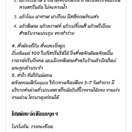
แก้วกระดาษ 2 ชั้น เคลือบกันซึม สำหรับเครื่องดื่มร้อน
ลายสกรีนชัด ไม่ละลายน้ำ
แก้วโดม ฝาฮาฟ ฝาเรียบ มีสต็อกพร้อมส่ง
แก้วพิเศษ แก้วคราฟท์ แก้วเปลี่ยนสี แก้วพรีเมียม
สำหรับงานประชุม ของชำร่วย
4. สั่งน้อยก็รับ สั่งเยอะยิ่งถูก
เริ่มต้นแค่ 100 ใบก็สกรีนให้ได้ ยิ่งสั่งหลักพันหลักหมื่น
ราคาต่อใบยิ่งลด แถมมีเรทพิเศษสำหรับร้านค้าเปิดใหม่
และลูกค้าประจำ
5. ส่งไว ทันใช้แน่นอน
หลังคอนเฟิร์มแบบ ใช้เวลาผลิตเพียง 3-7 วันทำการ มี
บริการส่งด่วนทั่วประเทศ หรือนัดรับที่โรงงานได้เลย งานเร่ง
งานด่วน โทรมาคุยก่อนได้
โปรเพียบ จัดให้แบบจุก ๆ
โปรโมชัน
รายละเอียด