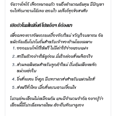
จัดวางโลโก้ เลือกขนาดแก้ว จนถึงคำนวณต้นทุน มีปัญหา
อะไรทักมาถามได้เลย ตอบไว เคลียร์ทุกข้อสงสัย
เปิดตัวโฉมใหม่ทั้งที โปรเด็ดๆ ก็ต้องมา
เพื่อฉลองการอัพเกรดเครื่องจักรใหม่ ขวัญใจมหาชน จัด
หนักจัดเต็มโปรโมชั่นสำหรับเจ้าของร้านโดยเฉพาะ
ออกแบบโลโก้ให้ฟรี ไม่มีค่าใช้จ่ายแอบแฝง
สกรีนตัวอย่างให้ดูก่อน มั่นใจค่อยสั่งผลิตจริง
ส่วนลดพิเศษสำหรับลูกค้าใหม่ เริ่มต้นเพียงหลัก
หน่วยต่อใบ
ยิ่งสั่งเยอะ ยิ่งถูก มีเรทราคาส่งสำหรับแฟรนไชส์
ส่งฟรีทั่วไทย เมื่อสั่งครบตามเงื่อนไข
โปรแต่ละเดือนไม่เหมือนกัน และมีจำนวนจำกัด อยากรู้ว่า
เดือนนี้มีโปรเด็ดขนาดไหน ต้องรีบทักมาดูเอง