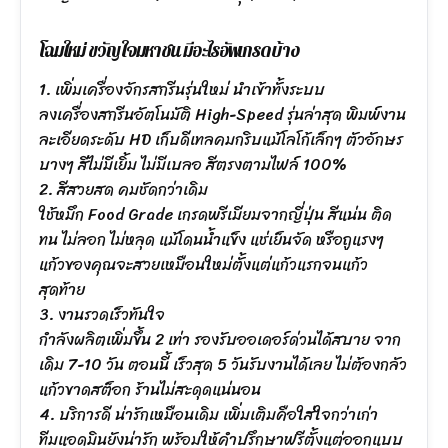
โฉมใหม่ ขวัญใจมหาชน มีอะไรอัพเกรดบ้าง
1. เพิ่มเครื่องจักรสกรีนรุ่นใหม่ นำเข้าทั้งระบบ
ลงเครื่องสกรีนอัตโนมัติ High-Speed รุ่นล่าสุด พิมพ์งาน
ละเอียดระดับ HD เก็บดีเทลคมกริบแม้โลโก้เล็กๆ ตัวอักษร
บางๆ สีไม่มีเยิ้ม ไม่มีเบลอ สีตรงตามไฟล์ 100%
2. สีสวยสด คมชัดกว่าเดิม
ใช้หมึก Food Grade เกรดพรีเมียมจากญี่ปุ่น สีแน่น ติด
ทน ไม่ลอก ไม่หลุด แม้โดนน้ำแข็ง แช่เย็นจัด หรือถูแรงๆ
แก้วของคุณจะสวยเหมือนใหม่ตั้งแต่แก้วแรกจนแก้ว
สุดท้าย
3. งานรวดเร็วทันใจ
กำลังผลิตเพิ่มขึ้น 2 เท่า รองรับออเดอร์ด่วนได้สบาย จาก
เดิม 7-10 วัน ตอนนี้ เร็วสุด 5 วันรับงานได้เลย ไม่ต้องกลัว
แก้วขาดสต็อก ร้านไม่สะดุดแน่นอน
4. บริการดี น่ารักเหมือนเดิม เพิ่มเติมคือใส่ใจกว่าเก่า
ทีมแอดมินยังน่ารัก พร้อมให้คำปรึกษาฟรีตั้งแต่ออกแบบ