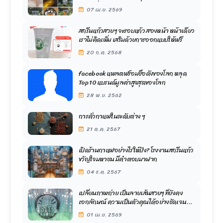
เหนือ ที่ใหนเราก็ส่งฟรี
07 เม.ย. 2569
สกรีนแก้วสวยๆ จะรอบแก้ว สองหน้า หน้าเดียว
เราไม่คิดเพิ่ม เสริมด้วยการออกแบบให้ฟรี
20 ก.ค. 2568
facebook แพลตฟร์อมชื่อดังของโลก หลุด
Top 10 แบรนด์มูลค่าสูงสุดของโลก
28 พ.ย. 2562
การคั่วกาแฟในระดับต่าง ๆ
21 ต.ค. 2567
เปิดร้านกาแฟอย่างไรให้ปัง? โรงงานสกรีนแก้ว
ขวัญใจมหาชน มีคำตอบมาฝาก
04 ธ.ค. 2567
เปลี่ยนภาพถ่าย เป็นลายเส้นสวยๆ ที่ยังคง
เอกลักษณ์ ความเป็นตัวคุณได้อย่างชัดเจน
ด้วยทีมงานออกแบบมืออาชีพ โรงงานสกรีน
01 เม.ย. 2569
แก้ว ขวัญใจมหาชน