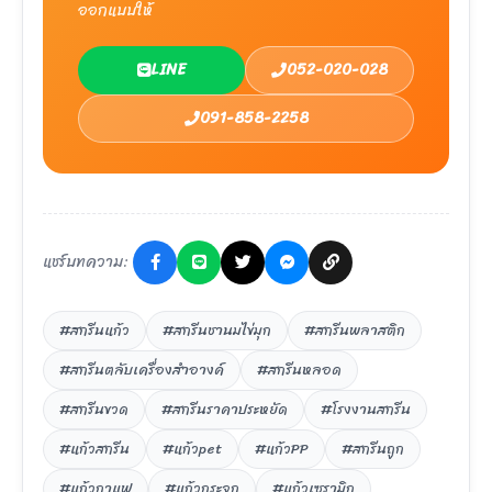
ออกแบบให้
LINE
052-020-028
091-858-2258
แชร์บทความ:
#สกรีนแก้ว
#สกรีนชานมไข่มุก
#สกรีนพลาสติก
#สกรีนตลับเครื่องสำอางค์
#สกรีนหลอด
#สกรีนขวด
#สกรีนราคาประหยัด
#โรงงานสกรีน
#แก้วสกรีน
#แก้วpet
#แก้วPP
#สกรีนถูก
#แก้วกาแฟ
#แก้วกระจก
#แก้วเซรามิก