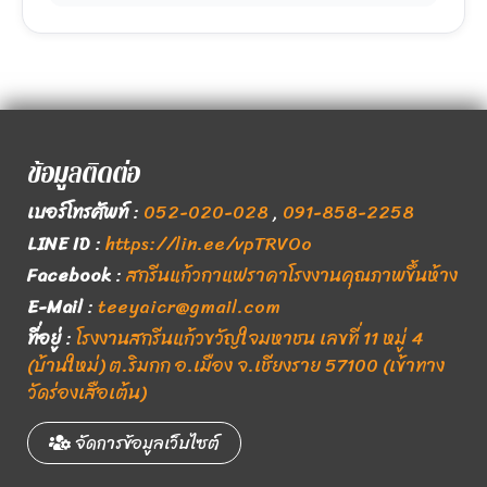
ข้อมูลติดต่อ
เบอร์โทรศัพท์
:
052-020-028
,
091-858-2258
LINE ID
:
https://lin.ee/vpTRVOo
Facebook
:
สกรีนแก้วกาแฟราคาโรงงานคุณภาพขึ้นห้าง
E-Mail
:
teeyaicr@gmail.com
ที่อยู่
:
โรงงานสกรีนแก้วขวัญใจมหาชน เลขที่ 11 หมู่ 4
(บ้านใหม่) ต.ริมกก อ.เมือง จ.เชียงราย 57100 (เข้าทาง
วัดร่องเสือเต้น)
จัดการข้อมูลเว็บไซต์