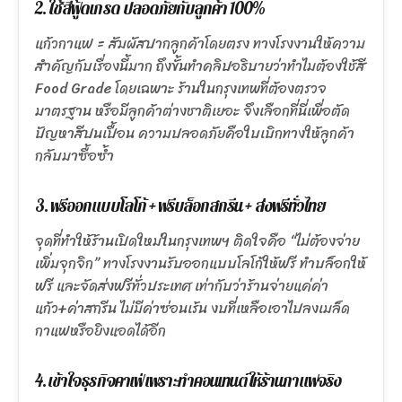
2. ใช้สีฟู้ดเกรด ปลอดภัยกับลูกค้า 100%
แก้วกาแฟ = สัมผัสปากลูกค้าโดยตรง ทางโรงงานให้ความ
สำคัญกับเรื่องนี้มาก ถึงขั้นทำคลิปอธิบายว่าทำไมต้องใช้สี
Food Grade โดยเฉพาะ ร้านในกรุงเทพที่ต้องตรวจ
มาตรฐาน หรือมีลูกค้าต่างชาติเยอะ จึงเลือกที่นี่เพื่อตัด
ปัญหาสีปนเปื้อน ความปลอดภัยคือใบเบิกทางให้ลูกค้า
กลับมาซื้อซ้ำ
3. ฟรีออกแบบโลโก้ + ฟรีบล็อกสกรีน + ส่งฟรีทั่วไทย
จุดที่ทำให้ร้านเปิดใหม่ในกรุงเทพฯ ติดใจคือ “ไม่ต้องจ่าย
เพิ่มจุกจิก” ทางโรงงานรับออกแบบโลโก้ให้ฟรี ทำบล็อกให้
ฟรี และจัดส่งฟรีทั่วประเทศ เท่ากับว่าร้านจ่ายแค่ค่า
แก้ว+ค่าสกรีน ไม่มีค่าซ่อนเร้น งบที่เหลือเอาไปลงเมล็ด
กาแฟหรือยิงแอดได้อีก
4. เข้าใจธุรกิจคาเฟ่ เพราะทำคอนเทนต์ให้ร้านกาแฟจริง