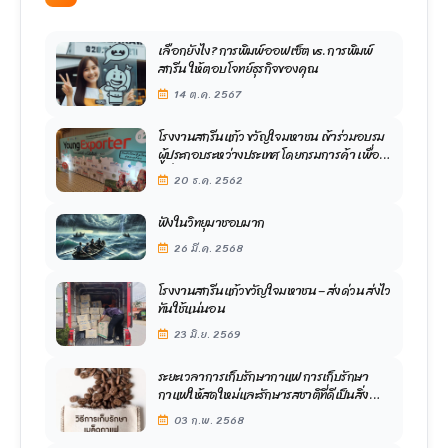
เลือกยังไง? การพิมพ์ออฟเซ็ต vs. การพิมพ์
สกรีน ให้ตอบโจทย์ธุรกิจของคุณ
14 ต.ค. 2567
โรงงานสกรีนแก้ว ขวัญใจมหาชน เข้าร่วมอบรม
ผู้ประกอบระหว่างประเทศ โดยกรมการค้า เพื่อ
เพิ่มศักยภาพในการพัฒนาองค์กร
20 ธ.ค. 2562
ฟังในวิทยุมาชอบมาก
26 มี.ค. 2568
โรงงานสกรีนแก้วขวัญใจมหาชน – ส่งด่วน ส่งไว
ทันใช้แน่นอน
23 มิ.ย. 2569
ระยะเวลาการเก็บรักษากาแฟ การเก็บรักษา
กาแฟให้สดใหม่และรักษารสชาติที่ดีเป็นสิ่ง
สำคัญ
03 ก.พ. 2568