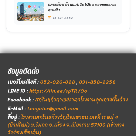
กลยุทธ์การค้า แบบ b2c b2b e x commerce
ตอนที่ 1
15 ธ.ค. 2562
ข้อมูลติดต่อ
เบอร์โทรศัพท์
:
052-020-028
,
091-858-2258
LINE ID
:
https://lin.ee/vpTRVOo
Facebook
:
สกรีนแก้วกาแฟราคาโรงงานคุณภาพขึ้นห้าง
E-Mail
:
teeyaicr@gmail.com
ที่อยู่
:
โรงงานสกรีนแก้วขวัญใจมหาชน เลขที่ 11 หมู่ 4
(บ้านใหม่) ต.ริมกก อ.เมือง จ.เชียงราย 57100 (เข้าทาง
วัดร่องเสือเต้น)