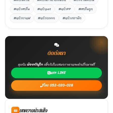
#แก้วสกรีน
#แก้วpet
#แก้วPP
#สกรีนถูก
#แก้วกาแฟ
#แก้วกระจก
#แก้วเซรามิก
ติดต่อเรา
คุยกับ
น้องขวัญใจ
เพื่อรับใบเสนอราคาและคำปรึกษาฟรี
แชท LINE
โทร 052-020-028
บทความน่าสนใจ