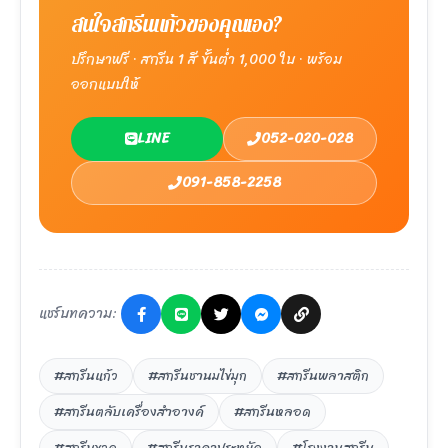
สนใจสกรีนแก้วของคุณเอง?
ปรึกษาฟรี · สกรีน 1 สี ขั้นต่ำ 1,000 ใบ · พร้อม
ออกแบบให้
LINE
052-020-028
091-858-2258
แชร์บทความ:
#สกรีนแก้ว
#สกรีนชานมไข่มุก
#สกรีนพลาสติก
#สกรีนตลับเครื่องสำอางค์
#สกรีนหลอด
#สกรีนขวด
#สกรีนราคาประหยัด
#โรงงานสกรีน