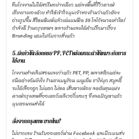
ทีมโรงงานไม่ได้สกรีนอย่างเดียว แต่ลงพื้นที่รีวิวคาเฟ่
เชียงรายเองด้วย ทำให้เข้าใจมุมเจ้าของร้านว่าแก้วต้อง
ถ่ายรูปขึ้น สีไหนพิมพ์แล้วเด่นบนฟีด IG โลโก้ขนาดเท่าไหร่
กำลังดี ร้านกรุงเทพฯ หลายร้านเลยได้คำปรึกษาเรื่อง
Branding แถมไปกับการสั่งแก้ว
5. มีแก้วให้เลือกครบ PP, PET พร้อมแนะนำให้เหมาะกับการ
ใช้งาน
โรงงานทำคลิปสอนเลยว่าแก้ว PET, PP, พลาสติกแต่ละ
ชนิดต่างกันยังไง ร้านชงเมนูร้อน เมนูเย็น ชาไข่มุก สมูทตี้
จะได้เลือกถูก ไม่แตก ไม่หด เสียหายน้อย ลดต้นทุนแฝง
คาเฟ่กรุงเทพที่ออเดอร์เดลิเวอรี่เยอะๆ จึงลดปัญหาแก้ว
บุบตอนขนส่งได้
สั่งจากกรุงเทพ ยากไหม?
ไม่ยากเลย ร้านรับออเดอร์ผ่าน Facebook และมีระบบส่ง