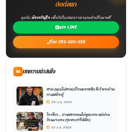
ติดต่อเรา
คุยกับ
น้องขวัญใจ
เพื่อรับใบเสนอราคาและคำปรึกษาฟรี
แชท LINE
โทร 052-020-028
บทความน่าสนใจ
สาระ (แบบไม่สาระ) เรื่องพลาสติก ที่เจ้าของร้าน
กาแฟต้องรู้
28 ก.ค. 2569
โอเลี้ยง… กาแฟของคนไม่พูดเยอะ แต่ผ่าน
ร้อนมาเยอะ (ลุงขอเล่าให้ฟัง)
30 ธ.ค. 2568