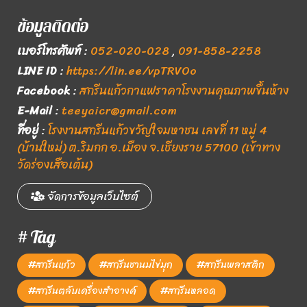
ข้อมูลติดต่อ
เบอร์โทรศัพท์
:
052-020-028
,
091-858-2258
LINE ID
:
https://lin.ee/vpTRVOo
Facebook
:
สกรีนแก้วกาแฟราคาโรงงานคุณภาพขึ้นห้าง
E-Mail
:
teeyaicr@gmail.com
ที่อยู่
:
โรงงานสกรีนแก้วขวัญใจมหาชน เลขที่ 11 หมู่ 4
(บ้านใหม่) ต.ริมกก อ.เมือง จ.เชียงราย 57100 (เข้าทาง
วัดร่องเสือเต้น)
จัดการข้อมูลเว็บไซต์
# Tag
#สกรีนแก้ว
#สกรีนชานมไข่มุก
#สกรีนพลาสติก
#สกรีนตลับเครื่องสำอางค์
#สกรีนหลอด