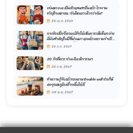
เล่นหวย vs เป็นตัวแทนสกรีนแก้ว โรงงาน
ขวัญใจมหาชน: อันไหนรวยไวกว่ากัน?
25 เม.ย. 2569
การช้อปปิ้งอีคอมเมิร์ซได้เห็นการเพิ่มขึ้นอย่าง
มีนัยสําคัญในปีที่ผ่านมา และด้วยความจําเป็น
ในการบรรจุภัณฑ์ที่ยั่งยืน
22 ก.ย. 2567
20. ข้อที่ควร อ่าน คิด พิจารณา
30 ธ.ค. 2567
ทำความรู้จักแก้วกระดาษ Double wall ช่วยให้
คงอุณหภูมิเครื่องดื่มได้ดี
08 ต.ค. 2567