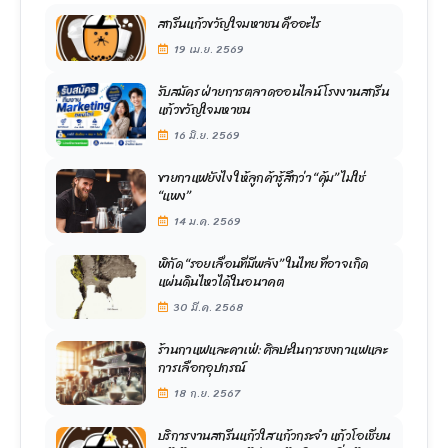
สกรีนแก้วขวัญใจมหาชน คืออะไร
19 เม.ย. 2569
รับสมัคร ฝ่ายการตลาดออนไลน์ โรงงานสกรีน
แก้วขวัญใจมหาชน
16 มิ.ย. 2569
ขายกาแฟยังไง ให้ลูกค้ารู้สึกว่า “คุ้ม” ไม่ใช่
“แพง”
14 ม.ค. 2569
พิกัด “รอยเลื่อนที่มีพลัง” ในไทย ที่อาจเกิด
แผ่นดินไหวได้ในอนาคต
30 มี.ค. 2568
ร้านกาแฟและคาเฟ่: ศิลปะในการชงกาแฟและ
การเลือกอุปกรณ์
18 ก.ย. 2567
บริการงานสกรีนแก้วใส แก้วกระจำ แก้วโอเชี่ยน