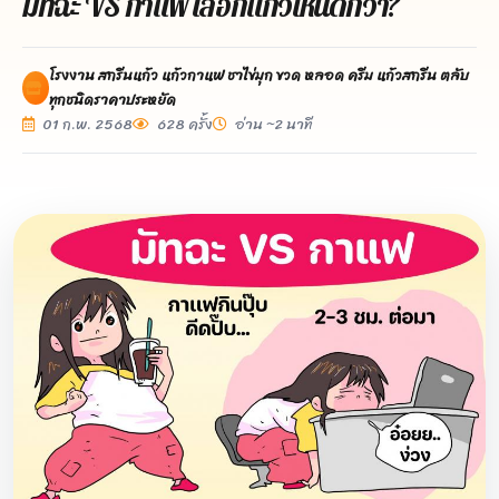
มัทฉะ VS กาแฟ เลือกแก้วไหนดีกว่า?
โรงงาน สกรีนแก้ว แก้วกาแฟ ชาไข่มุก ขวด หลอด ครีม แก้วสกรีน ตลับ
ทุกชนิดราคาประหยัด
01 ก.พ. 2568
628 ครั้ง
อ่าน ~2 นาที