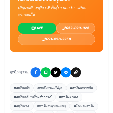
ปรึกษาฟรี · สกรีน 1 สี ขั้นต่ำ 1,000 ใบ · พร้อม
ออกแบบให้
LINE
052-020-028
091-858-2258
แชร์บทความ:
#สกรีนแก้ว
#สกรีนชานมไข่มุก
#สกรีนพลาสติก
#สกรีนตลับเครื่องสำอางค์
#สกรีนหลอด
#สกรีนขวด
#สกรีนราคาประหยัด
#โรงงานสกรีน