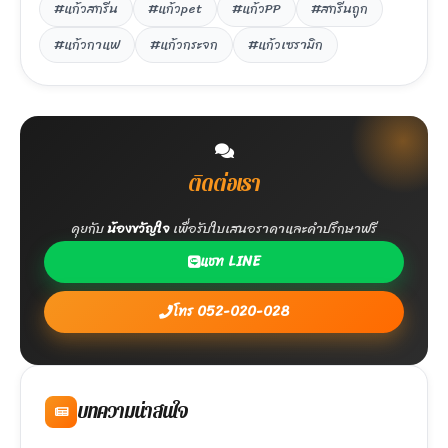
#แก้วสกรีน
#แก้วpet
#แก้วPP
#สกรีนถูก
#แก้วกาแฟ
#แก้วกระจก
#แก้วเซรามิก
ติดต่อเรา
คุยกับ
น้องขวัญใจ
เพื่อรับใบเสนอราคาและคำปรึกษาฟรี
แชท LINE
โทร 052-020-028
บทความน่าสนใจ