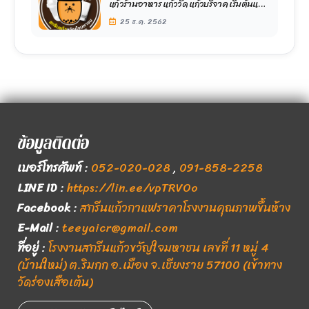
แก้วร้านอาหาร แก้ววัด แก้วบริจาค เริ่มต้นแต่
น้อย พร้อมบริการออกแบบ
25 ธ.ค. 2562
ข้อมูลติดต่อ
เบอร์โทรศัพท์
:
052-020-028
,
091-858-2258
LINE ID
:
https://lin.ee/vpTRVOo
Facebook
:
สกรีนแก้วกาแฟราคาโรงงานคุณภาพขึ้นห้าง
E-Mail
:
teeyaicr@gmail.com
ที่อยู่
:
โรงงานสกรีนแก้วขวัญใจมหาชน เลขที่ 11 หมู่ 4
(บ้านใหม่) ต.ริมกก อ.เมือง จ.เชียงราย 57100 (เข้าทาง
วัดร่องเสือเต้น)