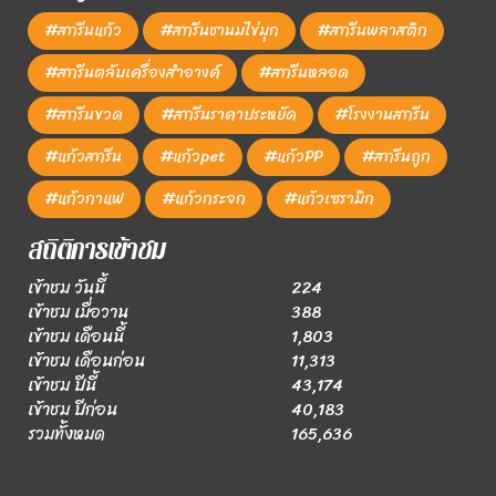
#สกรีนแก้ว
#สกรีนชานมไข่มุก
#สกรีนพลาสติก
#สกรีนตลับเครื่องสำอางค์
#สกรีนหลอด
#สกรีนขวด
#สกรีนราคาประหยัด
#โรงงานสกรีน
#แก้วสกรีน
#แก้วpet
#แก้วPP
#สกรีนถูก
#แก้วกาแฟ
#แก้วกระจก
#แก้วเซรามิก
สถิติการเข้าชม
เข้าชม วันนี้
224
เข้าชม เมื่อวาน
388
เข้าชม เดือนนี้
1,803
เข้าชม เดือนก่อน
11,313
เข้าชม ปีนี้
43,174
เข้าชม ปีก่อน
40,183
รวมทั้งหมด
165,636