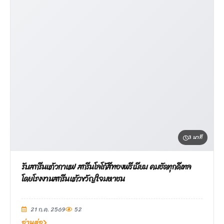
3 นาที
รับสกรีนแก้วกาแฟ สกรีนโลโก้สีทองพรีเมียม คมชัดทุกดีเทล
โดยโรงงานสกรีนแก้วขวัญใจมหาชน
21 ก.ค. 2569
52
อ่านต่อ